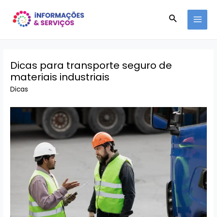
Ir
Pesquisar
para
MAI
o
conteúdo
MEN
Dicas para transporte seguro de
materiais industriais
Dicas