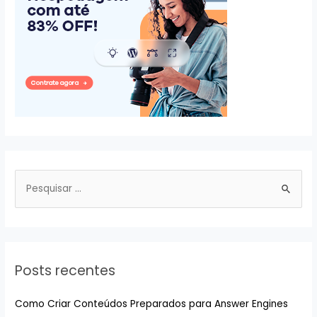
P
e
s
q
u
Posts recentes
i
s
Como Criar Conteúdos Preparados para Answer Engines
a