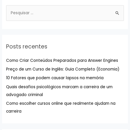
P
e
s
q
u
Posts recentes
i
s
Como Criar Conteúdos Preparados para Answer Engines
a
Preço de um Curso de Inglês: Guia Completo (Economia)
r
10 Fatores que podem causar lapsos na memória
p
Quais desafios psicológicos marcam a carreira de um
o
advogado criminal
r
:
Como escolher cursos online que realmente ajudam na
carreira