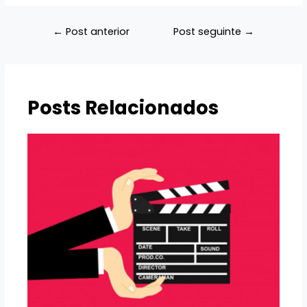
Navegação
←
Post anterior
Post seguinte
→
de
Post
Posts Relacionados