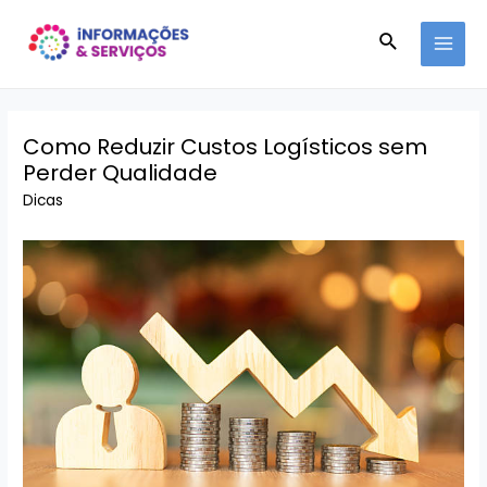
Ir
Pesquisar
para
MAI
o
conteúdo
MEN
Como Reduzir Custos Logísticos sem
Perder Qualidade
Dicas