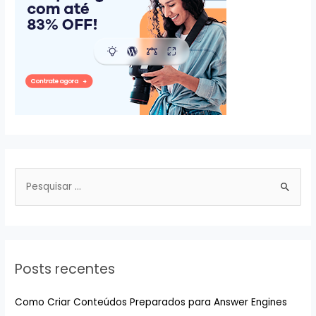
P
e
s
q
u
Posts recentes
i
s
Como Criar Conteúdos Preparados para Answer Engines
a