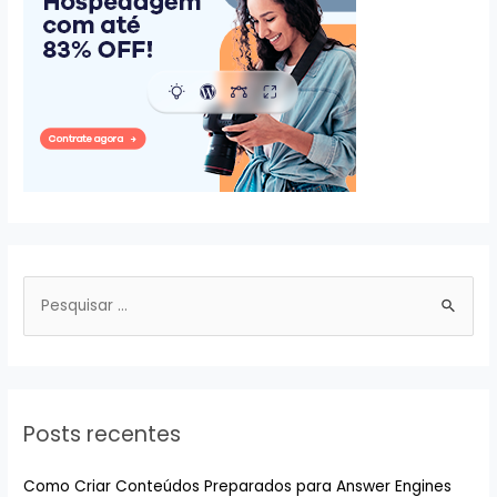
P
e
s
q
u
Posts recentes
i
s
Como Criar Conteúdos Preparados para Answer Engines