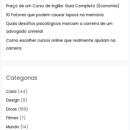
a
Preço de um Curso de Inglês: Guia Completo (Economia)
r
10 Fatores que podem causar lapsos na memória
p
Quais desafios psicológicos marcam a carreira de um
o
advogado criminal
r
:
Como escolher cursos online que realmente ajudam na
carreira
Categorias
Casa
(44)
Design
(9)
Dicas
(159)
Filmes
(7)
Mundo
(14)