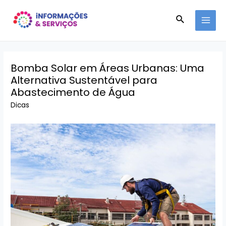
Ir
Pesquisar
para
MAI
o
conteúdo
MEN
Bomba Solar em Áreas Urbanas: Uma
Alternativa Sustentável para
Abastecimento de Água
Dicas