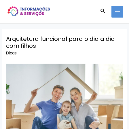
Ir
Pesquisar
para
MAI
o
conteúdo
MEN
Arquitetura funcional para o dia a dia
com filhos
Dicas