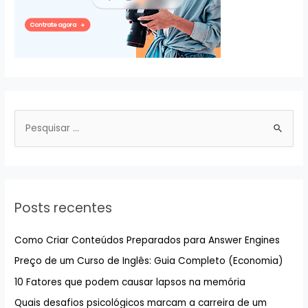
P
e
s
q
u
Posts recentes
i
s
Como Criar Conteúdos Preparados para Answer Engines
a
Preço de um Curso de Inglês: Guia Completo (Economia)
r
10 Fatores que podem causar lapsos na memória
p
Quais desafios psicológicos marcam a carreira de um
o