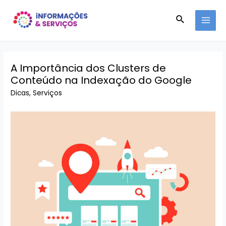
Ir
Pesquisar
para
MAI
o
conteúdo
MEN
A Importância dos Clusters de
Conteúdo na Indexação do Google
Dicas
,
Serviços