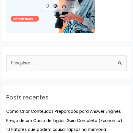
P
e
s
q
u
Posts recentes
i
s
Como Criar Conteúdos Preparados para Answer Engines
a
Preço de um Curso de Inglês: Guia Completo (Economia)
r
10 Fatores que podem causar lapsos na memória
p