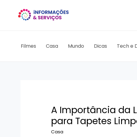
Ir
para
o
conteúdo
Filmes
Casa
Mundo
Dicas
Tech e D
A Importância da 
para Tapetes Limp
Casa