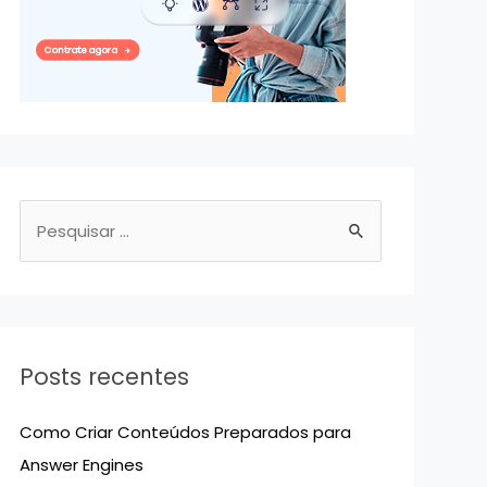
P
e
s
q
u
Posts recentes
i
s
Como Criar Conteúdos Preparados para
a
Answer Engines
r