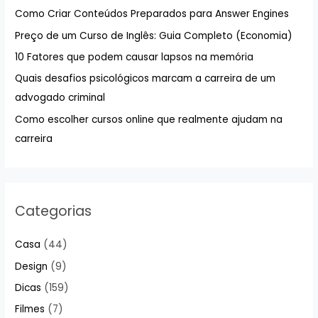
s
Como Criar Conteúdos Preparados para Answer Engines
a
Preço de um Curso de Inglês: Guia Completo (Economia)
r
10 Fatores que podem causar lapsos na memória
p
Quais desafios psicológicos marcam a carreira de um
o
advogado criminal
r
:
Como escolher cursos online que realmente ajudam na
carreira
Categorias
Casa
(44)
Design
(9)
Dicas
(159)
Filmes
(7)