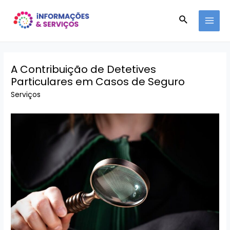
Ir
Pesquisar
para
MAI
o
conteúdo
MEN
A Contribuição de Detetives
Particulares em Casos de Seguro
Serviços